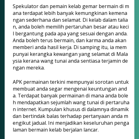
Spekulator dan pemain kelab gemar bermain di m
ana terdapat lebih banyak kemungkinan kemena
ngan sederhana dan selamat. Di kelab dalam talia
n, anda boleh memilih pertaruhan besar atau keci
l bergantung pada apa yang sesuai dengan anda.
Anda boleh terus bermain, dan karma anda akan
memberi anda hasil kerja. Di samping itu, ia mem
punyai kerangka kewangan yang selamat di Mala
ysia kerana wang tunai anda sentiasa terjamin de
ngan mereka.
APK permainan terkini mempunyai sorotan untuk
membuat anda segar mengenai keuntungan and
a. Terdapat banyak permainan di mana anda bole
h mendapatkan sejumlah wang tunai di pertaruha
n internet. Kumpulan khusus di dalamnya dinamik
dan bertindak balas terhadap pertanyaan anda m
engikut jadual. Ini menjadikan keseluruhan penga
laman bermain kelab berjalan lancar.