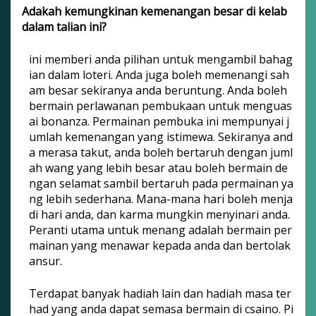
Adakah kemungkinan kemenangan besar di kelab
dalam talian ini?
ini memberi anda pilihan untuk mengambil bahag
ian dalam loteri. Anda juga boleh memenangi sah
am besar sekiranya anda beruntung. Anda boleh
bermain perlawanan pembukaan untuk menguas
ai bonanza. Permainan pembuka ini mempunyai j
umlah kemenangan yang istimewa. Sekiranya and
a merasa takut, anda boleh bertaruh dengan juml
ah wang yang lebih besar atau boleh bermain de
ngan selamat sambil bertaruh pada permainan ya
ng lebih sederhana. Mana-mana hari boleh menja
di hari anda, dan karma mungkin menyinari anda.
Peranti utama untuk menang adalah bermain per
mainan yang menawar kepada anda dan bertolak
ansur.
Terdapat banyak hadiah lain dan hadiah masa ter
had yang anda dapat semasa bermain di csaino. Pi