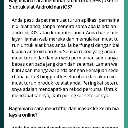
Bagaimana cara membuat Muat turun APK Joker12
3 untuk alat Android dan iOS?
Anda pasti dapat memuat turun aplikasi permaina
n di alat anda, tanpa mengira sama ada ia adalah
android, iOS, atau komputer anda. Anda harus me
layari laman web mereka dan memulakan muat tu
run untuk alat khas anda. Ia berfungsi dengan bai
k pada android dan iOS. Semua rekod yang anda
muat turun dari laman web permainan semuanya
bebas daripada jangkitan dan selamat. Laman we
b ini akan mengawal anda dengan kemajuan sede
rhana iaitu 3 hingga 4 keseluruhan dan akan me
muat turun produk ke alat anda. Peringkat seteru
snya adalah mendapatkan rekod percuma. Untuk
mendapatkannya, ikuti peringkat seterusnya.
Bagaimana cara mendaftar dan masuk ke kelab ma
laysia online?