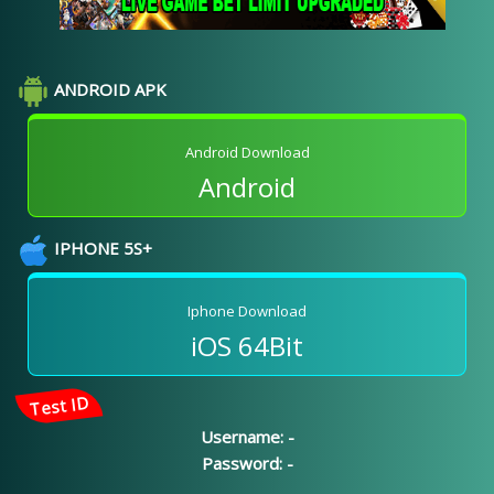
ANDROID APK
Android Download
Android
IPHONE 5S+
Iphone Download
iOS 64Bit
Test ID
Username: -
Password: -