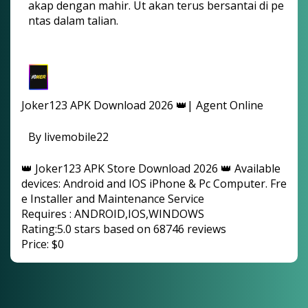
akap dengan mahir. Ut akan terus bersantai di pe
ntas dalam talian.
Joker123 APK Download 2026 👑| Agent Online
By
livemobile22
👑 Joker123 APK Store Download 2026 👑 Available
devices: Android and IOS iPhone & Pc Computer. Fre
e Installer and Maintenance Service
Requires :
ANDROID
,
IOS
,
WINDOWS
Rating:
5.0
stars based on
68746
reviews
Price: $
0