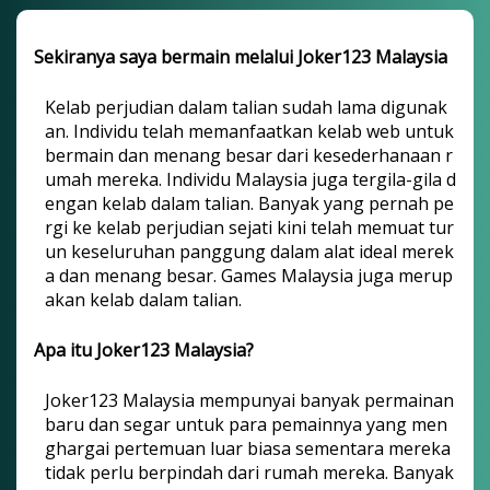
Sekiranya saya bermain melalui Joker123 Malaysia
Kelab perjudian dalam talian sudah lama digunak
an. Individu telah memanfaatkan kelab web untuk
bermain dan menang besar dari kesederhanaan r
umah mereka. Individu Malaysia juga tergila-gila d
engan kelab dalam talian. Banyak yang pernah pe
rgi ke kelab perjudian sejati kini telah memuat tur
un keseluruhan panggung dalam alat ideal merek
a dan menang besar. Games Malaysia juga merup
akan kelab dalam talian.
Apa itu Joker123 Malaysia?
Joker123 Malaysia mempunyai banyak permainan
baru dan segar untuk para pemainnya yang men
ghargai pertemuan luar biasa sementara mereka
tidak perlu berpindah dari rumah mereka. Banyak