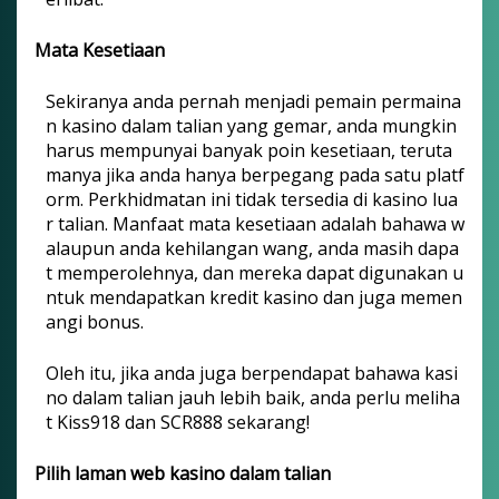
Mata Kesetiaan
Sekiranya anda pernah menjadi pemain permaina
n kasino dalam talian yang gemar, anda mungkin
harus mempunyai banyak poin kesetiaan, teruta
manya jika anda hanya berpegang pada satu platf
orm. Perkhidmatan ini tidak tersedia di kasino lua
r talian. Manfaat mata kesetiaan adalah bahawa w
alaupun anda kehilangan wang, anda masih dapa
t memperolehnya, dan mereka dapat digunakan u
ntuk mendapatkan kredit kasino dan juga memen
angi bonus.
Oleh itu, jika anda juga berpendapat bahawa kasi
no dalam talian jauh lebih baik, anda perlu meliha
t Kiss918 dan SCR888 sekarang!
Pilih laman web kasino dalam talian