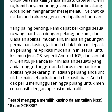
untuk pertama kalinya adalah satu cabaran. Oleh i
tu, kami hanya menunggu anda di latar belakang.
Anda boleh menghantar mesej melalui live chat ka
mi dan anda akan segera mendapatkan bantuan.
Yang paling penting, kami dapat berkongsi sesua
tu yang luar biasa dengan pelanggan kami, dan it
u adalah aplikasi mudah alih. Ini adalah gabungan
permainan kasino, jadi anda tidak boleh melepask
an peluang ini. Aplikasi mudah alih ini sesuai untu
k semua jenis OS, seperti Android, IOS, dan lain-lai
n. Oleh itu, jika anda fikir ini adalah sesuatu yang
anda tunggu-tunggu, anda harus memuat turun
aplikasinya sekarang. Ini adalah peluang anda unt
uk bermain setiap kali anda bernasib baik. Anda ti
dak perlu menunggu sehingga pulang untuk men
cuba nasib dengan aplikasi mudah alih.
Tetapi mengapa memilih kasino dalam talian Kiss9
18 dan SCR888?