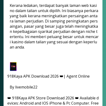
Kerana ledakan, terdapat banyak laman web kasi
no dalam talian untuk dipilih. Ini biasanya perkara
yang baik kerana meningkatkan persaingan anta
ra laman perjudian. Di samping peningkatan pers
aingan, pasar yang besar juga telah meningkatka
n kepelbagaian syarikat perjudian dengan niche t
ertentu. Ini memberi peluang besar untuk mencar
i kasino dalam talian yang sesuai dengan keperlu
an anda.
918Kaya APK Download 2026 👑| Agent Online
By
livemobile22
👑 918Kaya APK Store Download 2026 👑 Available d
evices: Android and IOS iPhone & Pc Computer. Free