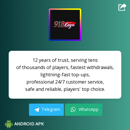
12 years of trust, serving tens
of thousands of players, fastest withdrawals,
lightning-fast top-ups,
professional 24/7 customer service,
safe and reliable, players' top choice.
Telegram
WhatsApp
ANDROID APK