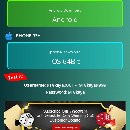
Android Download
Android
IPHONE 5S+
Iphone Download
iOS 64Bit
Test ID
Username: 918kaya0001 ~ 918kaya9999
Password: 918kaya