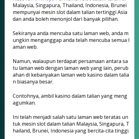
Malaysia, Singapura, Thailand, Indonesia, Brunei
mempunyai mesin slot dalam talian tertinggi Asia
dan anda boleh menonjol dari banyak pilihan.
Sekiranya anda mencuba satu laman web, anda m
ungkin menganggap anda telah mencuba semua l
aman web.
Namun, walaupun terdapat persamaan antara sa
tu laman web dengan laman web yang lain, perub
ahan di kebanyakan laman web kasino dalam talia
n biasanya besar.
Contohnya, ambil kasino dalam talian yang meng
agumkan.
Ini telah menjadi salah satu laman web teratas un
tuk mesin slot dalam talian Malaysia, Singapura, T
hailand, Brunei, Indonesia yang bercita-cita tinggi.